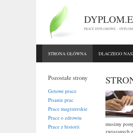
Przejdź
do
DYPLOM.E
treści
PRACE DYPLOMOWE – DYPLOM.E
STRONA GŁÓWNA
DLACZEGO NAS
STRO
Pozostałe strony
Gotowe prace
Pisanie prac
Prace magisterskie
Prace o zdrowiu
musimy pomyś
Prace z historii
związanych z