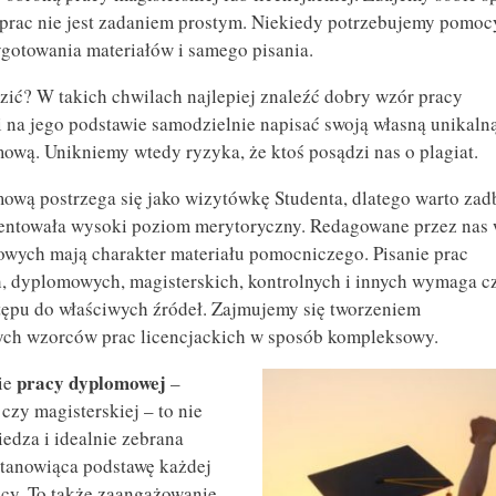
 prac nie jest zadaniem prostym. Niekiedy potrzebujemy pomoc
ygotowania materiałów i samego pisania.
dzić? W takich chwilach najlepiej znaleźć dobry wzór pracy
 na jego podstawie samodzielnie napisać swoją własną unikaln
ową. Unikniemy wtedy ryzyka, że ktoś posądzi nas o plagiat.
ową postrzega się jako wizytówkę Studenta, dlatego warto zad
zentowała wysoki poziom merytoryczny. Redagowane przez nas
wych mają charakter materiału pomocniczego. Pisanie prac
h, dyplomowych, magisterskich, kontrolnych i innych wymaga c
tępu do właściwych źródeł. Zajmujemy się tworzeniem
ych wzorców prac licencjackich w sposób kompleksowy.
pracy dyplomowej
ie
–
 czy magisterskiej – to nie
iedza i idealnie zebrana
 stanowiąca podstawę każdej
acy. To także zaangażowanie