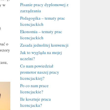
Pisanie pracy dyplomowej z
y w
zarządzania
Pedagogika – tematy prac
licencjackich
ą
Ekonomia – tematy prac
licencjackich
bać o
Zasada jednolitej konwencji
 wzory
Jak to wygląda na mojej
uczelni?
zasu,
Co nam powiedział
promotor naszej pracy
licencjackiej?
Po co nam prace
licencjackie?
Ile kosztuje praca
licencjacka?