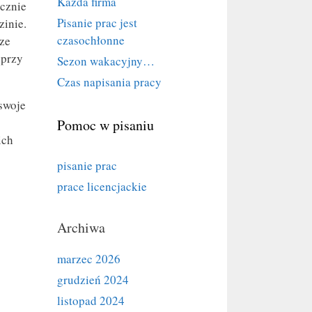
Każda firma
acznie
Pisanie prac jest
zinie.
czasochłonne
sze
 przy
Sezon wakacyjny…
Czas napisania pracy
 swoje
Pomoc w pisaniu
ich
pisanie prac
prace licencjackie
Archiwa
marzec 2026
grudzień 2024
listopad 2024