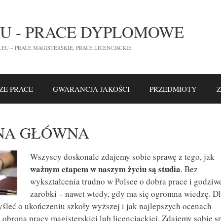
U - PRACE DYPLOMOWE
U – PRACE MAGISTERSKIE, PRACE LICENCJACKIE
ZE PRACE
GWARANCJA JAKOŚCI
PRZEDMIOTY
NA GŁÓWNA
Wszyscy doskonale zdajemy sobie sprawę z tego, jak
ważnym etapem w naszym życiu są studia
. Bez
wykształcenia trudno w Polsce o dobra prace i godziw
zarobki – nawet wtedy, gdy ma się ogromna wiedzę. D
leć o ukończeniu szkoły wyższej i jak najlepszych ocenach
 obroną pracy magisterskiej lub licencjackiej. Zdajemy sobie s