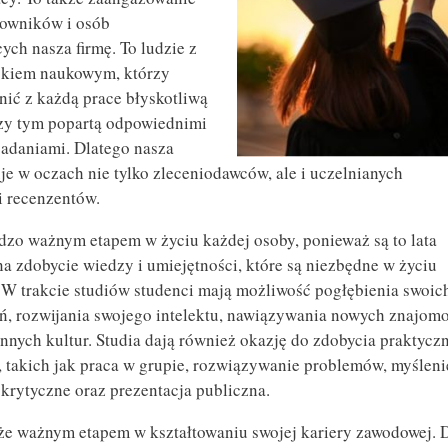
cowników i osób
ch nasza firmę. To ludzie z
kiem naukowym, którzy
ynić z każdą prace błyskotliwą
rzy tym popartą odpowiednimi
adaniami. Dlatego nasza
e w oczach nie tylko zleceniodawców, ale i uczelnianych
 recenzentów.
rdzo ważnym etapem w życiu każdej osoby, ponieważ są to lata
a zdobycie wiedzy i umiejętności, które są niezbędne w życiu
 trakcie studiów studenci mają możliwość pogłębienia swoic
ń, rozwijania swojego intelektu, nawiązywania nowych znajomo
nnych kultur. Studia dają również okazję do zdobycia praktycz
, takich jak praca w grupie, rozwiązywanie problemów, myśleni
 krytyczne oraz prezentacja publiczna.
kże ważnym etapem w kształtowaniu swojej kariery zawodowej. 