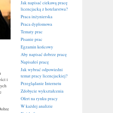
Jak napisać ciekawą pracę
licencjacką z hotelarstwa?
Praca inżynierska
Praca dyplomowa
Tematy prac
Pisanie prac
Egzamin końcowy
Aby napisać dobrze pracę
Napisałeś pracę
Jak wybrać odpowiedni
h
temat pracy licencjackiej?
ści i
Przeglądanie Internetu
nych
Zdobycie wykształcenia
e
Ofert na rynku pracy
W każdej analizie
Dobre