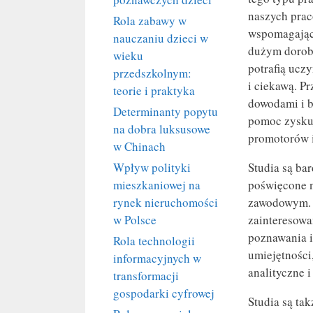
naszych pra
Rola zabawy w
wspomagający
nauczaniu dzieci w
dużym dorob
wieku
potrafią ucz
przedszkolnym:
i ciekawą. P
teorie i praktyka
dowodami i b
Determinanty popytu
pomoc zyskuj
na dobra luksusowe
promotorów i
w Chinach
Wpływ polityki
Studia są ba
mieszkaniowej na
poświęcone n
rynek nieruchomości
zawodowym. W
w Polsce
zainteresowa
poznawania i
Rola technologii
umiejętności
informacyjnych w
analityczne i
transformacji
gospodarki cyfrowej
Studia są ta