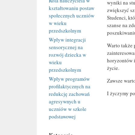
Rola nauczyciela w
wyniki na st
kształtowaniu postaw
zwiększyć sz
społecznych uczniów
Studenci, kt
w wieku
szanse na zd
przedszkolnym
poszukiwaniu
Wpływ integracji
Warto także 
sensorycznej na
zainteresowa
rozwój dziecka w
horyzontów i
wieku
życie.
przedszkolnym
Wpływ programów
Zawsze wart
profilaktycznych na
I życzymy po
redukcję zachowań
agresywnych u
uczniów w szkole
podstawowej